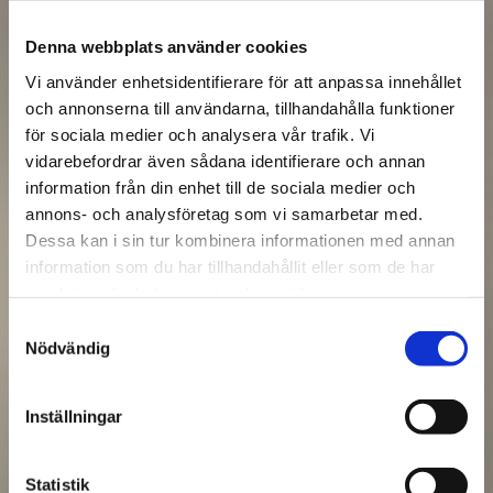
Gravidmassage
Denna webbplats använder cookies
Det finns flera argument till att få
Vi använder enhetsidentifierare för att anpassa innehållet
gravidmassage. Bara att få slappna av en
och annonserna till användarna, tillhandahålla funktioner
stund är otroligt viktigt, då du som gravid
för sociala medier och analysera vår trafik. Vi
vidarebefordrar även sådana identifierare och annan
kan känna dig stressad och få spänningar i
information från din enhet till de sociala medier och
kroppen. Vid massage frigörs endorfiner,
annons- och analysföretag som vi samarbetar med.
ett lyckohormon som hjälper kroppen att
Dessa kan i sin tur kombinera informationen med annan
slappna av. Vid massage ser du även till
information som du har tillhandahållit eller som de har
samlat in när du har använt deras tjänster.
att förebygga eventuella svullnader i
Samtyckesval
fötter och ben, något som kan förekomma
Nödvändig
hos gravida.
Inställningar
Aromamassage
Statistik