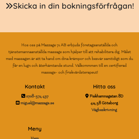
Skicka in din bokningsförfrågan!

Hos oss på Mazzage 71 AB erbjuds företagsanställda och
tjänstemannaanställda massage som hjälper till att rehabilitera dig. Målet
med massagen är att ta hand om dina krämpor och besvär samtidigt som du
får en lugn och återhämtande stund. Välkommmen till en certifierad
massage- och friskvårdsterapeut!
Kontakt
Hitta oss


0708-574 437
Fiskhamnsgatan 8D

miguel@mazzage.se
414 58
Göteborg
Vägbeskrivning
Meny
Hem